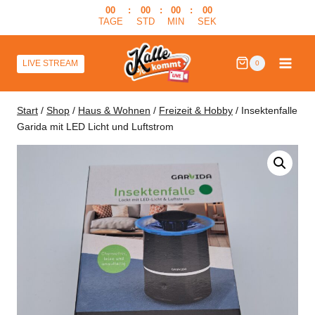
Zum
00
:
00
:
00
:
00
TAGE
STD
MIN
SEK
Inhalt
springen
LIVE STREAM
0
Start
/
Shop
/
Haus & Wohnen
/
Freizeit & Hobby
/
Insektenfalle
Garida mit LED Licht und Luftstrom