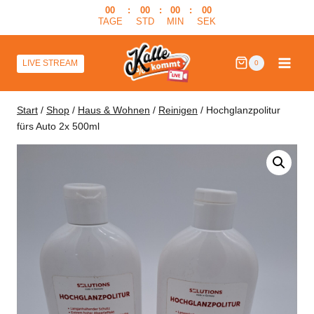
Zum
00
:
00
:
00
:
00
TAGE
STD
MIN
SEK
Inhalt
springen
LIVE STREAM
0
Start
/
Shop
/
Haus & Wohnen
/
Reinigen
/
Hochglanzpolitur
fürs Auto 2x 500ml