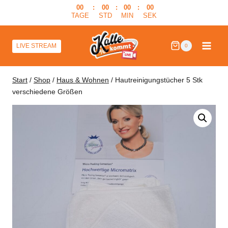
Zum
00
:
00
:
00
:
00
TAGE
STD
MIN
SEK
Inhalt
springen
LIVE STREAM
0
Start
/
Shop
/
Haus & Wohnen
/
Hautreinigungstücher 5 Stk
verschiedene Größen