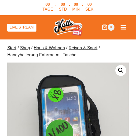
Zum
00
:
00
:
00
:
00
TAGE
STD
MIN
SEK
Inhalt
springen
LIVE STREAM
0
Start
/
Shop
/
Haus & Wohnen
/
Reisen & Sport
/
Handyhalterung Fahrrad mit Tasche