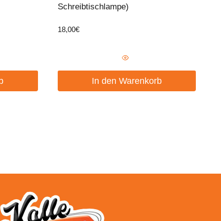
Schreibtischlampe)
18,00
€
b
In den Warenkorb