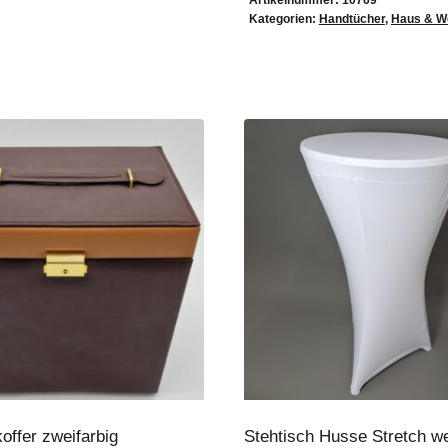
Artikelnummer:
10769
Kategorien:
Handtücher
,
Haus & W
ffer zweifarbig
Stehtisch Husse Stretch w