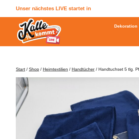
Zum
Unser nächstes LIVE startet in
Inhalt
springen
Dekoration
Start
/
Shop
/
Heimtextilien
/
Handtücher
/
Handtuchset 5 tlg. P