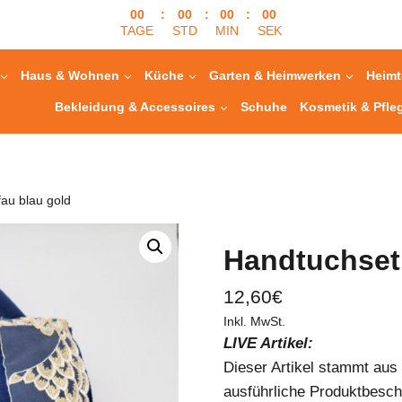
00
:
00
:
00
:
00
TAGE
STD
MIN
SEK
Haus & Wohnen
Küche
Garten & Heimwerken
Heimt
Bekleidung & Accessoires
Schuhe
Kosmetik & Pfle
fau blau gold
Handtuchset 
12,60
€
Inkl. MwSt.
LIVE Artikel:
Dieser Artikel stammt au
ausführliche Produktbesch