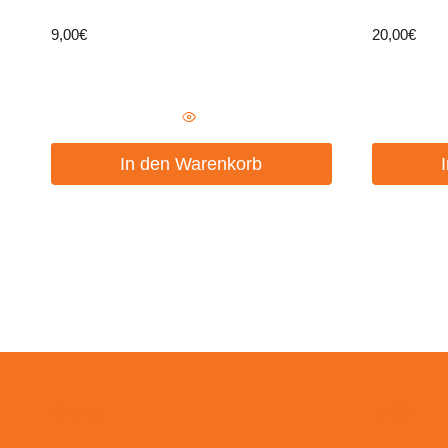
9,00
€
20,00
€
In den Warenkorb
Events
AGB