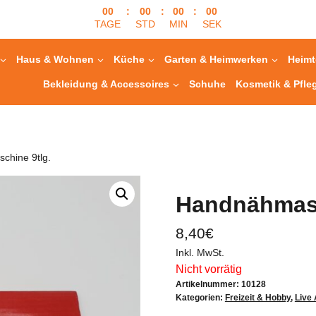
00
:
00
:
00
:
00
TAGE
STD
MIN
SEK
Haus & Wohnen
Küche
Garten & Heimwerken
Heimt
Bekleidung & Accessoires
Schuhe
Kosmetik & Pfle
chine 9tlg.
Handnähmasc
8,40
€
Inkl. MwSt.
Nicht vorrätig
Artikelnummer:
10128
Kategorien:
Freizeit & Hobby
,
Live 