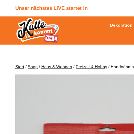
Zum
Unser nächstes LIVE startet in
Inhalt
springen
Dekoration
Start
/
Shop
/
Haus & Wohnen
/
Freizeit & Hobby
/
Handnähmas