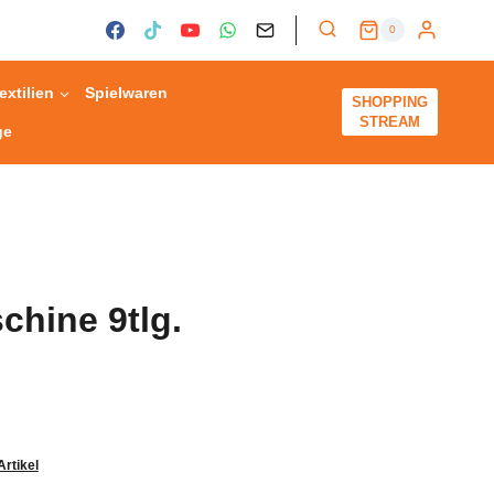
0
extilien
Spielwaren
SHOPPING
STREAM
ge
hine 9tlg.
Artikel