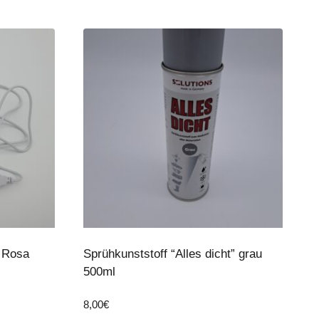
r Rosa
Sprühkunststoff “Alles dicht” grau
500ml
8,00
€