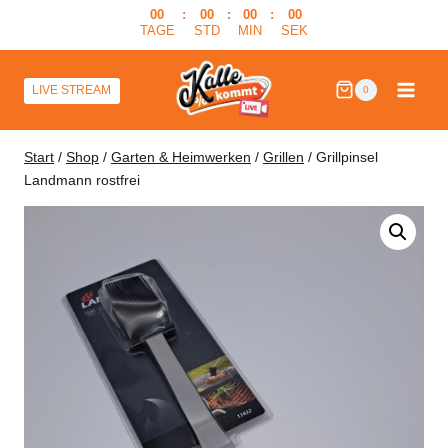
Zum
00
:
00
:
00
:
00
TAGE
STD
MIN
SEK
Inhalt
springen
LIVE STREAM
0
Start
/
Shop
/
Garten & Heimwerken
/
Grillen
/
Grillpinsel
Landmann rostfrei