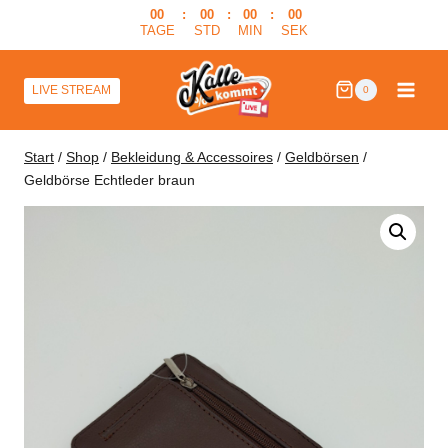
Zum
00
:
00
:
00
:
00
TAGE
STD
MIN
SEK
Inhalt
springen
LIVE STREAM
0
Start
/
Shop
/
Bekleidung & Accessoires
/
Geldbörsen
/
Geldbörse Echtleder braun