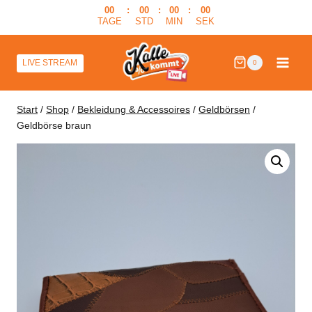
Zum
00
:
00
:
00
:
00
TAGE
STD
MIN
SEK
Inhalt
springen
LIVE STREAM
0
Start
/
Shop
/
Bekleidung & Accessoires
/
Geldbörsen
/
Geldbörse braun