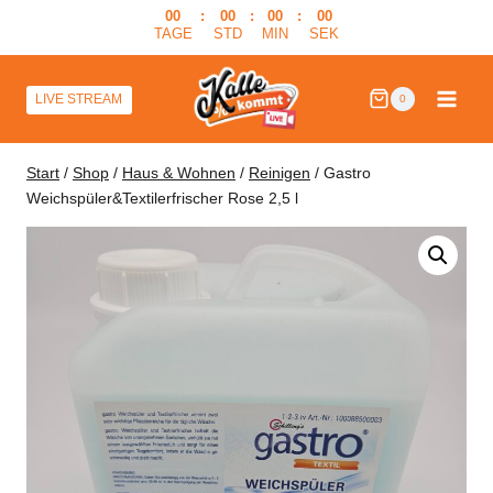
Zum
00
:
00
:
00
:
00
TAGE
STD
MIN
SEK
Inhalt
springen
LIVE STREAM
0
Start
/
Shop
/
Haus & Wohnen
/
Reinigen
/
Gastro
Weichspüler&Textilerfrischer Rose 2,5 l