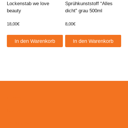
Lockenstab we love
Sprühkunststoff “Alles
beauty
dicht” grau 500ml
18,00
€
8,00
€
In den Warenkorb
In den Warenkorb
Events
Kontakt
Zahlungsweisen