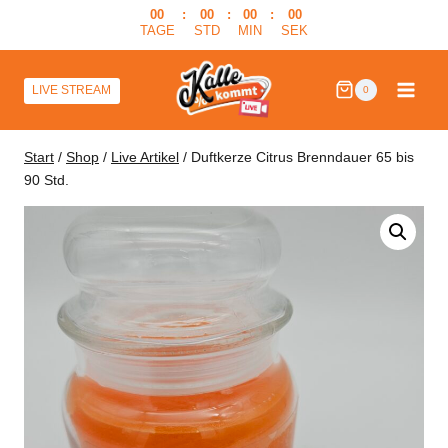
Zum
00
:
00
:
00
:
00
TAGE
STD
MIN
SEK
Inhalt
springen
LIVE STREAM
0
Start
/
Shop
/
Live Artikel
/
Duftkerze Citrus Brenndauer 65 bis
90 Std.