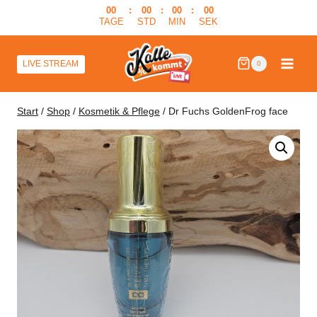
Zum
00
:
00
:
00
:
00
TAGE
STD
MIN
SEK
Inhalt
springen
LIVE STREAM
0
Start
/
Shop
/
Kosmetik & Pflege
/
Dr Fuchs GoldenFrog face