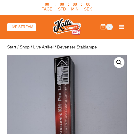
Zum
00
:
00
:
00
:
00
TAGE
STD
MIN
SEK
Inhalt
springen
LIVE STREAM
0
Start
/
Shop
/
Live Artikel
/
Devenser Stablampe