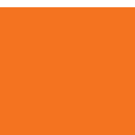
Events
Kontakt
Zahlungsweisen
Versand & Lieferung
AGB
Impressum
Datenschutz
Widerrufsbelehrung