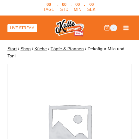
Zum
00
:
00
:
00
:
00
TAGE
STD
MIN
SEK
Inhalt
springen
LIVE STREAM
0
Start
/
Shop
/
Küche
/
Töpfe & Pfannen
/
Dekofigur Mila und
Toni