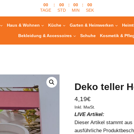
00
:
00
:
00
:
00
TAGE
STD
MIN
SEK
Haus & Wohnen
Küche
Garten & Heimwerken
Heimt
Bekleidung & Accessoires
Schuhe
Kosmetik & Pfle
Deko teller 
4,19
€
Inkl. MwSt.
LIVE Artikel:
Dieser Artikel stammt au
ausführliche Produktbesch