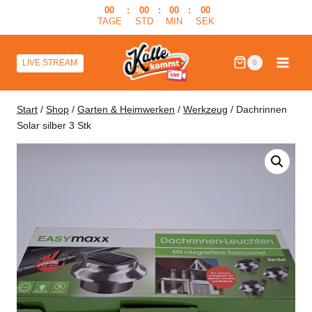
Zum
00
:
00
:
00
:
00
TAGE
STD
MIN
SEK
Inhalt
springen
LIVE STREAM
0
Start
/
Shop
/
Garten & Heimwerken
/
Werkzeug
/
Dachrinnen
Solar silber 3 Stk