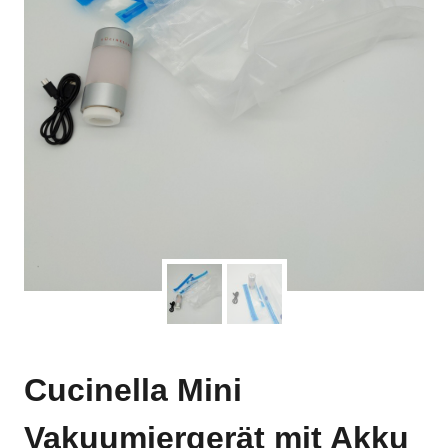
Cucinella Mini
Vakuumiergerät mit Akku