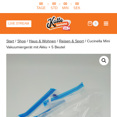
Zum
00
:
00
:
00
:
00
TAGE
STD
MIN
SEK
Inhalt
springen
LIVE STREAM
0
Start
/
Shop
/
Haus & Wohnen
/
Reisen & Sport
/
Cucinella Mini
Vakuumiergerät mit Akku + 5 Beutel