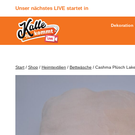
Zum
Unser nächstes LIVE startet in
Inhalt
springen
Dekoration
Start
/
Shop
/
Heimtextilien
/
Bettwäsche
/
Cashma Plüsch Laken