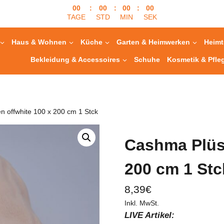
00
:
00
:
00
:
00
TAGE
STD
MIN
SEK
Haus & Wohnen
Küche
Garten & Heimwerken
Heimt
Bekleidung & Accessoires
Schuhe
Kosmetik & Pfle
 offwhite 100 x 200 cm 1 Stck
Cashma Plüs
200 cm 1 Stc
8,39
€
Inkl. MwSt.
LIVE Artikel: