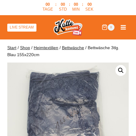
Zum
00
:
00
:
00
:
00
TAGE
STD
MIN
SEK
Inhalt
springen
LIVE STREAM
0
Start
/
Shop
/
Heimtextilien
/
Bettwäsche
/
Bettwäsche 3tlg.
Blau 155x220cm