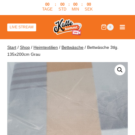
Zum
00
:
00
:
00
:
00
TAGE
STD
MIN
SEK
Inhalt
springen
LIVE STREAM
0
Start
/
Shop
/
Heimtextilien
/
Bettwäsche
/
Bettwäsche 3tlg.
135x200cm Grau