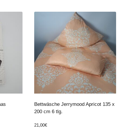
nas
Bettwäsche Jerrymood Apricot 135 x
200 cm 6 tlg.
21,00
€