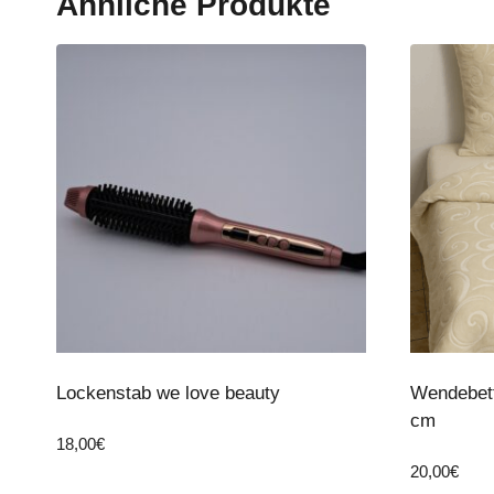
Ähnliche Produkte
Lockenstab we love beauty
Wendebett
cm
18,00
€
20,00
€