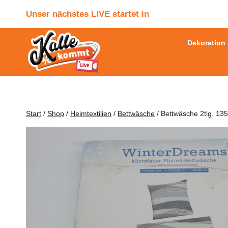
Zum
Unser nächstes LIVE startet in
Inhalt
springen
Dekoration
Start
/
Shop
/
Heimtextilien
/
Bettwäsche
/
Bettwäsche 2tlg. 1