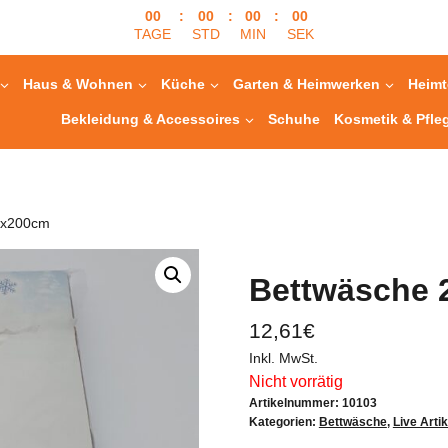
00
:
00
:
00
:
00
TAGE
STD
MIN
SEK
Haus & Wohnen
Küche
Garten & Heimwerken
Heimt
Bekleidung & Accessoires
Schuhe
Kosmetik & Pfle
35x200cm
Bettwäsche 
12,61
€
Inkl. MwSt.
Nicht vorrätig
Artikelnummer:
10103
Kategorien:
Bettwäsche
,
Live Artik