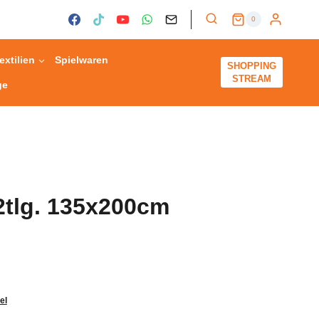
0
extilien
Spielwaren
SHOPPING
STREAM
ge
2tlg. 135x200cm
el