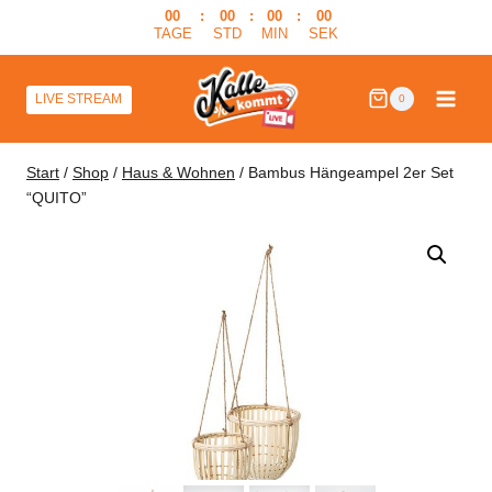
Zum
00
:
00
:
00
:
00
TAGE
STD
MIN
SEK
Inhalt
springen
LIVE STREAM
0
Start
/
Shop
/
Haus & Wohnen
/
Bambus Hängeampel 2er Set
“QUITO”