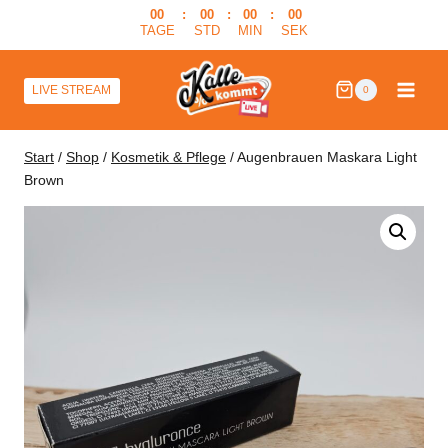
Zum
00
:
00
:
00
:
00
TAGE
STD
MIN
SEK
Inhalt
springen
LIVE STREAM
0
Start
/
Shop
/
Kosmetik & Pflege
/
Augenbrauen Maskara Light
Brown