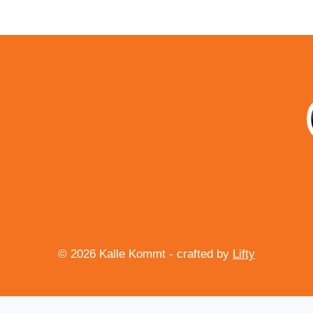
um
utz
sbelehrung
© 2026 Kalle Kommt - crafted by
Lifty
Vertrag widerrufen