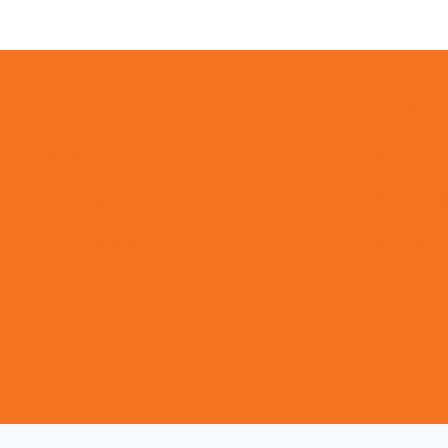
Events
AGB
Kontakt
Impress
Zahlungsweisen
Datensch
Versand & Lieferung
Widerruf