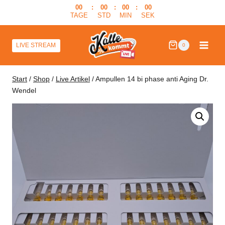
Zum
00
:
00
:
00
:
00
TAGE
STD
MIN
SEK
Inhalt
springen
LIVE STREAM
0
Start
/
Shop
/
Live Artikel
/
Ampullen 14 bi phase anti Aging Dr.
Wendel