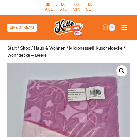
Zum
00
:
00
:
00
:
00
TAGE
STD
MIN
SEK
Inhalt
springen
LIVE STREAM
0
Start
/
Shop
/
Haus & Wohnen
/
Mikronesse® Kuscheldecke /
Wohndecke – Beere