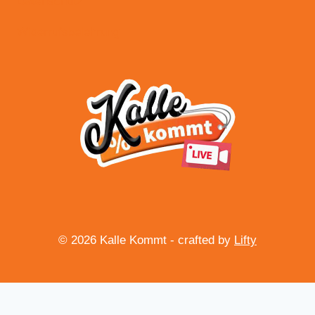
Datenschutz
Widerrufsbelehrung
© 2026 Kalle Kommt - crafted by
Lifty
Vertrag widerrufen
13,00
€
Mikronesse® Kuscheldecke / Wohndecke – Beere
In den Warenkorb